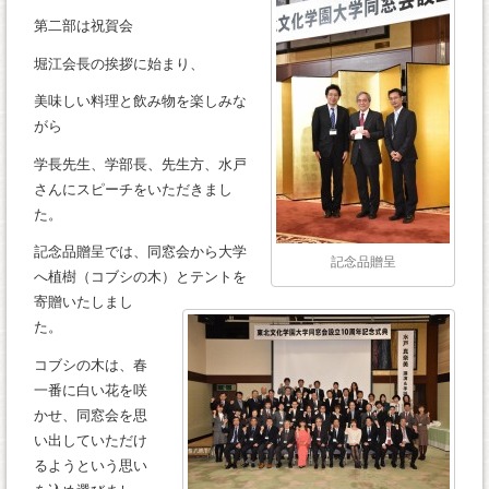
第二部は祝賀会
堀江会長の挨拶に始まり、
美味しい料理と飲み物を楽しみな
がら
学長先生、学部長、先生方、水戸
さんにスピーチをいただきまし
た。
記念品贈呈では、同窓会から大学
記念品贈呈
へ植樹（コブシの木）とテントを
寄贈いたしまし
た。
コブシの木は、春
一番に白い花を咲
かせ、同窓会を思
い出していただけ
るようという思い