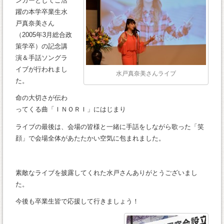
ンガーとしてご活
躍の本学卒業生水
戸真奈美さん
（2005年3月総合政
策学卒）の記念講
演＆手話ソングラ
イブが行われまし
水戸真奈美さんライブ
た。
命の大切さが伝わ
ってくる曲「ＩＮＯＲＩ」にはじまり
ライブの最後は、会場の皆様と一緒に手話をしながら歌った「笑
顔」で会場全体があたたかい空気に包まれました。
素敵なライブを披露してくれた水戸さんありがとうございまし
た。
今後も卒業生皆で応援して行きましょう！