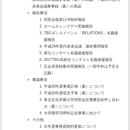
表者会議事要録（案）の承認
報告事項
同窓会報第11号制作報告
ホームカミングデー実施報告
TBGダンスイベント「RELATIONS」名義後
援報告
平成29年度代表者会議 最終費用報告
第九コンサート名義後援報告
2017TBG高校生コンテスト名義後援報告
正会員登録案内実施報告（一部学科は予定を
記載）
審議事項
平成30年度事業計画（案）について
平成30年度収支予算（案）について
東北文化学園大学同窓会交通費支給申し合わ
せ（案）について
大学開学20周年記念事業に向けて
その他
次年度事務員契約更新について