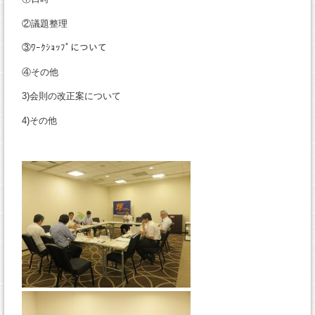
②議題整理
③ﾜｰｸｼｮｯﾌﾟについて
④その他
3)会則の改正案について
4)その他