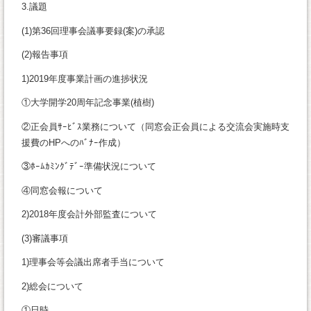
3.議題
(1)第36回理事会議事要録(案)の承認
(2)報告事項
1)2019年度事業計画の進捗状況
①大学開学20周年記念事業(植樹)
②正会員ｻｰﾋﾞｽ業務について（同窓会正会員による交流会実施時支
援費のHPへのﾊﾞﾅｰ作成）
③ﾎｰﾑｶﾐﾝｸﾞﾃﾞｰ準備状況について
④同窓会報について
2)2018年度会計外部監査について
(3)審議事項
1)理事会等会議出席者手当について
2)総会について
①日時