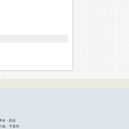
介
事会・総会
計画、予算等