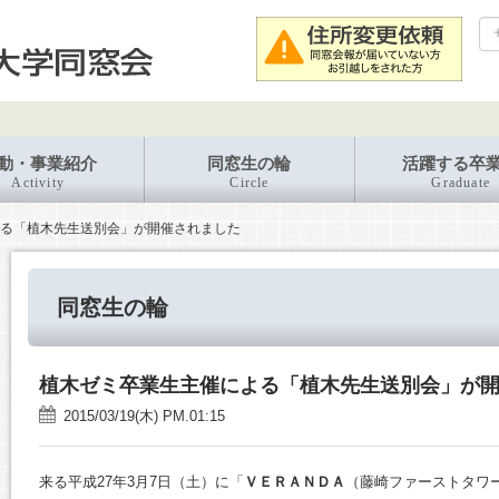
動・事業紹介
同窓生の輪
活躍する卒
Activity
Circle
Graduate
る「植木先生送別会」が開催されました
同窓生の輪
植木ゼミ卒業生主催による「植木先生送別会」が
2015/03/19(木) PM.01:15
来る平成27年3月7日（土）に「
ＶＥＲＡＮＤＡ
（藤崎ファーストタワ