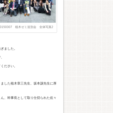
20150307 植木ゼミ送別会 全体写真2
過ぎました。
で、
てください。
きました植木章三先生、坂本譲先生に厚
さん、幹事長として取り仕切られた佐々