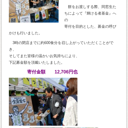
餅をお渡しする際、同窓生た
ちによって『輝ける者基金』へ
の
寄付を目的とした、募金の呼び
かけも行いました。
3時の閉店までに約600食分を召し上がっていただくことがで
き、
そしてまた皆様の温かいお気持ちにより、
下記募金額を頂戴いたしました。
寄付金額 12,706円也