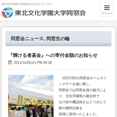
東北文化学園大学同窓会の公式サイトです。
メニュー
同窓会ニュース
,
同窓生の輪
『輝ける者基金』への寄付金額のお知らせ
2011/11/01(火) PM.04:18
10月23日の同窓会ホームカミ
ングデー企画に際し、
同窓会では同窓会員の協力によ
り、文化学園祭の屋台村で
お汁粉や磯辺焼きなどつきたて
餅の無料試食を
皆様に提供いたしました。