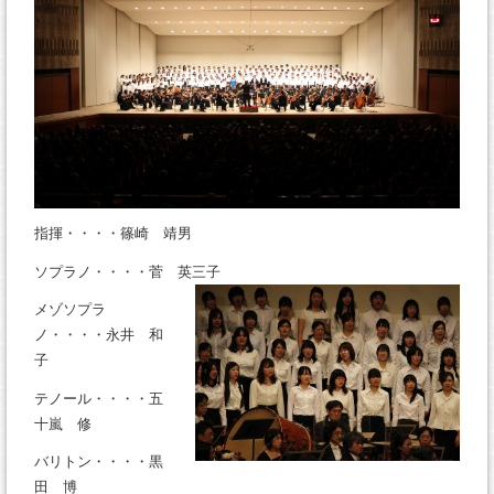
指揮・・・・篠崎 靖男
ソプラノ・・・・菅 英三子
メゾソプラ
ノ・・・・永井 和
子
テノール・・・・五
十嵐 修
バリトン・・・・黒
田 博