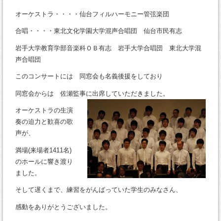
オーケストラ・・・・仙台フィルハーモニー管弦楽団
合唱・・・・東北文化学園大学混声合唱団 仙台市民有志
岩手大学教育学部音楽科ＯＢ有志 岩手大学合唱団 東北大学混
声合唱団
このコンサートには 同窓会も名義後援をしており
同窓会からは 佐瀬監事に出席していただきました。
オーケストラの生演
奏の迫力と歓喜の歌
声が、
満場(来場者1411名)
のホールに響き渡り
ました。
そして遅くまで、練習をがんばっていた学生のみなさん、
感動をありがとうございました。