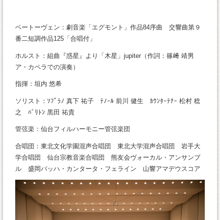
ベートーヴェン：劇音楽「エグモント」作品84序曲 交響曲第９
番二短調作品125「合唱付」
ホルスト：組曲『惑星』より「木星」jupiter（作詞：篠﨑 靖男
ア・カペラでの演奏）
指揮：垣内 悠希
ソリスト：ｿﾌﾟﾗﾉ 真下 祐子 ﾃﾉｰﾙ 前川 健生 ｶｳﾝﾀｰﾃﾅｰ 松村 稔
之 ﾊﾞﾘﾄﾝ 黒田 祐貴
管弦楽：仙台フィルハーモニー管弦楽団
合唱団：東北文化学園混声合唱団 東北大学混声合唱団 岩手大
学合唱団 仙台宗教音楽合唱団 熊友会ヴォーカル・アンサンブ
ル 盛岡バッハ・カンタータ・フェライン 山響アマデウスコア